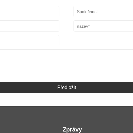
jsou vysoce odolné a určené pro 
Předložit
Zprávy