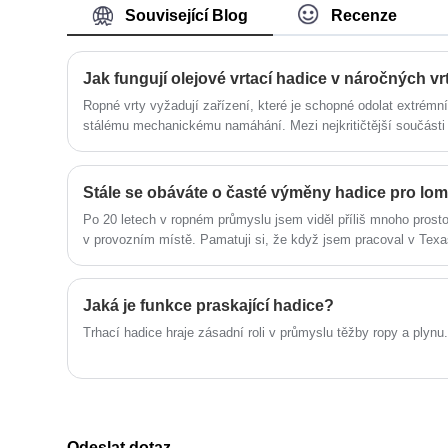
oleje. Můžeme pro vás poskytnout
Související Blog
Recenze
profesionální služby a lepší cenu Naše
výrobky mají dobrou cenovou výhodu a
pokrývají většinu evropských a
Jak fungují olejové vrtací hadice v náročných vr
amerických trhů. Těšíme se, že se
staneme vaším dlouhodobým partnerem
Ropné vrty vyžadují zařízení, které je schopné odolat extrémn
v Číně.
stálému mechanickému namáhání. Mezi nejkritičtější součásti p
přepravují vrtné kapaliny a udržují stabilní provoz ve vrtných
vysvětluje, jak hadice pro ropné vrty fungují, jejich konstrukčn
správnou hadici pro projekty na ropných polích. Pochopení tě
zlepšit bezpečnost, prodloužit životnost zařízení a snížit pros
Po 20 letech v ropném průmyslu jsem viděl příliš mnoho prost
prostředích.
v provozním místě. Pamatuji si, že když jsem pracoval v Texas
průměru vyměněna každých 10 dní a každá náhrada znamenala
desítky tisíc dolarů ve ztrátách. Tato situace se nezměnila, dok
opotřebení odolné proti lomové hadici kyseliny.
Jaká je funkce praskající hadice?
Trhací hadice hraje zásadní roli v průmyslu těžby ropy a plynu.
Odeslat dotaz