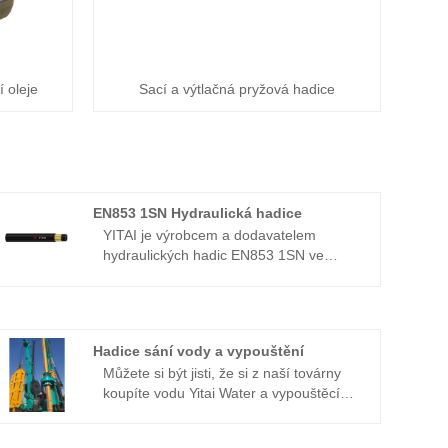
í oleje
Sací a výtlačná pryžová hadice
EN853 1SN Hydraulická hadice
YITAI je výrobcem a dodavatelem
hydraulických hadic EN853 1SN ve
velkém měřítku v Číně. Již mnoho let se
specializujeme na průmysl hadic. Naše
produkty mají dobrou cenovou výhodu a
pokrývají většinu evropských a
Hadice sání vody a vypouštění
amerických trhů. Těšíme se, že se
Můžete si být jisti, že si z naší továrny
staneme vaším dlouhodobým partnerem
koupíte vodu Yitai Water a vypouštěcí
v Číně.
hadice. Tento produkt využívá vysoce
syntetickou gumu odolnou vůči