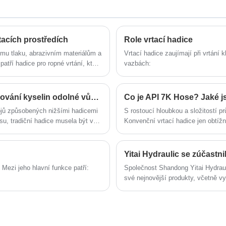
specializujeme na průmysl hadic. Naše
staneme vaším dlouhodobým partnerem
produkty mají dobrou cenovou výhodu a
v Číně.
pokrývají většinu evropských a
amerických trhů. Těšíme se, že se
tacích prostředích
Role vrtací hadice
staneme vaším dlouhodobým partnerem
v Číně.
ímu tlaku, abrazivním materiálům a
Vrtací hadice zaujímají při vrtání k
atří hadice pro ropné vrtání, které
vazbách:
 systémech. Tento článek
í návrh, běžné aplikace a jak vybrat
chto prvků pomáhá operátorům
Stále se obáváte o časté výměny hadice pro lomování kyselin odolné vůči ultra opotřebení?
Co je API 7K Hose? Jaké js
toje v náročných vrtacích
ojů způsobených nižšími hadicemi
S rostoucí hloubkou a složitostí p
u, tradiční hadice musela být v
Konvenční vrtací hadice jen obtížn
 nejméně 8 hodin prostojů a
vysoká teplota a koroze, takže je
ud jsme plně nepřijali Yitai Ultra
Yitai Hydraulic se zúčastn
 Mezi jeho hlavní funkce patří:
Společnost Shandong Yitai Hydrau
své nejnovější produkty, včetně vy
uvolňovacích vedení, hadic pro hy
Společnost je známá svým závazke
produkty řady API 7K jsou určeny p
kvality. Společnost také předvedla