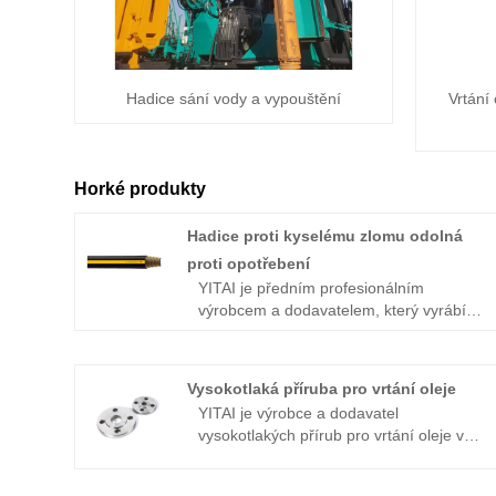
Hadice sání vody a vypouštění
Vrtání
Horké produkty
Hadice proti kyselému zlomu odolná
proti opotřebení
YITAI je předním profesionálním
výrobcem a dodavatelem, který vyrábí
hlavně kyselou lámavou hadici odolnou
proti opotřebení s více než 20 lety
zkušeností.
Vysokotlaká příruba pro vrtání oleje
YITAI je výrobce a dodavatel
vysokotlakých přírub pro vrtání oleje v
Číně, který může velkoobchodně
provádět vysokotlakou přírubu pro vrtání