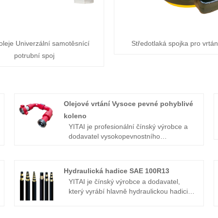
 oleje Univerzální samotěsnící
Středotlaká spojka pro vrtán
potrubní spoj
Olejové vrtání Vysoce pevné pohyblivé
koleno
YITAI je profesionální čínský výrobce a
dodavatel vysokopevnostního
pohyblivého kolena pro olejové vrtání,
pokud hledáte nejlepší vysokopevnostní
pohyblivé koleno pro olejové vrtání s
Hydraulická hadice SAE 100R13
nízkou cenou, poraďte se s námi nyní!
YITAI je čínský výrobce a dodavatel,
Specializujeme se na průmysl již mnoho
který vyrábí hlavně hydraulickou hadici
let. Naše produkty mají dobrou cenovou
SAE 100R13 s mnohaletými
výhodu a pokrývají většinu evropských a
zkušenostmi. Již mnoho let se
amerických trhů. Těšíme se, že se