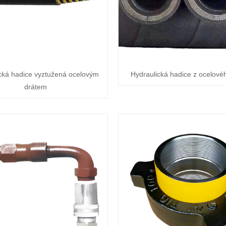
cká hadice vyztužená ocelovým
Hydraulická hadice z ocelové
drátem