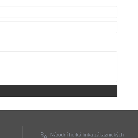
náročné podmínky na ropných a plynových polích.
Národní horká linka zákaznických