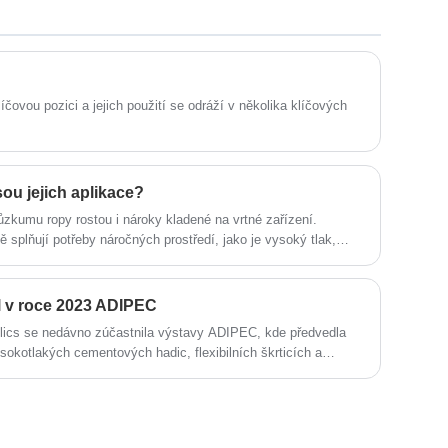
opotřebení s vnitřní tloušťkou kaučuku
15 mm. Může transportovat kaly
obsahující 30%-40% písek a štěrk.
líčovou pozici a jejich použití se odráží v několika klíčových
ou jejich aplikace?
růzkumu ropy rostou i nároky kladené na vrtné zařízení.
ě splňují potřeby náročných prostředí, jako je vysoký tlak,
 nutné vyvinout odolnější a výkonnější cementové hadice.
il v roce 2023 ADIPEC
lics se nedávno zúčastnila výstavy ADIPEC, kde předvedla
sokotlakých cementových hadic, flexibilních škrticích a
draulické štěpení a požárně odolných hadic pro ovládání BOP.
m k inovacím a kvalitě a získala uznání po celém světě. Její
ro vysokotlaké vrtání a jsou vyrobeny z materiálů nejvyšší
 své hydraulické lámavé hadice odolné proti opotřebení, které