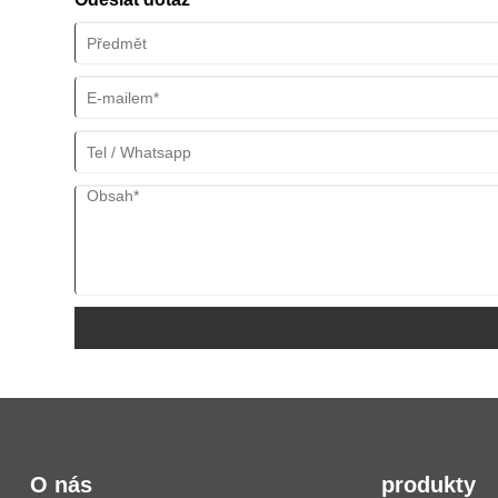
O nás
produkty