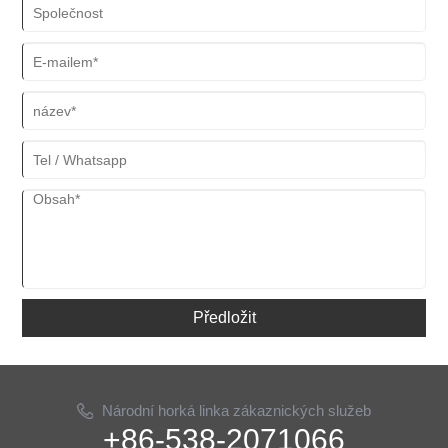
Předložit
Národní horká linka zákaznických služeb
+86-538-2071066