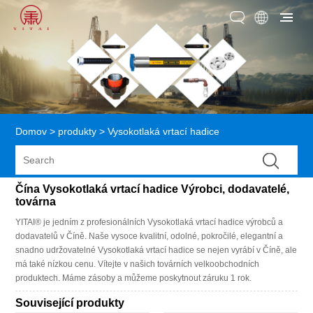
Domov
>
produkty
>
Vysokotlaká vrtací hadice
Čína Vysokotlaká vrtací hadice Výrobci, dodavatelé,
továrna
YITAI® je jedním z profesionálních Vysokotlaká vrtací hadice výrobců a
dodavatelů v Číně. Naše vysoce kvalitní, odolné, pokročilé, elegantní a
snadno udržovatelné Vysokotlaká vrtací hadice se nejen vyrábí v Číně, ale
má také nízkou cenu. Vítejte v našich továrních velkoobchodních
produktech. Máme zásoby a můžeme poskytnout záruku 1 rok.
Související produkty