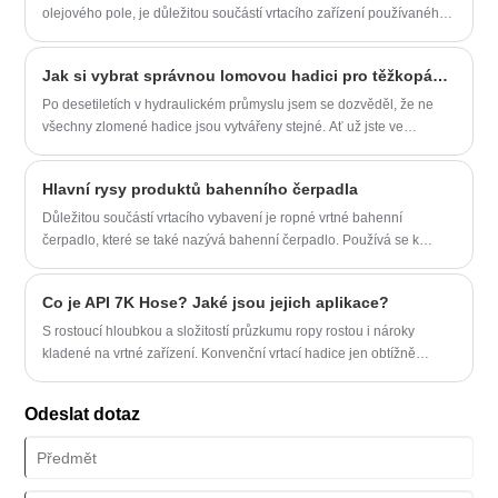
dále používat?
olejového pole, je důležitou součástí vrtacího zařízení používaného
k přepravě bahna nebo vody a jiného proplachovacího tekutého
média do vrtu během vrtání. Charakteristiky produktů s olejovým
Jak si vybrat správnou lomovou hadici pro těžkopádné operace?
vrtáním bahenního čerpadla jsou rozděleny do následujících bodů:
Po desetiletích v hydraulickém průmyslu jsem se dozvěděl, že ne
všechny zlomené hadice jsou vytvářeny stejné. Ať už jste ve
službách, těžbě nebo průmyslových aplikacích na ropném poli,
výběr správné hadice z Yitai může znamenat rozdíl mezi hladkými
Hlavní rysy produktů bahenního čerpadla
operacemi a nákladnými prostojemi.
Důležitou součástí vrtacího vybavení je ropné vrtné bahenní
čerpadlo, které se také nazývá bahenní čerpadlo. Používá se k
přepravě bahna nebo vody a jiných proplachovacích tekutých médií
do vrtu během vrtání. Charakteristiky produktů s olejovým vrtáním
Co je API 7K Hose? Jaké jsou jejich aplikace?
bahenního čerpadla jsou rozděleny do následujících bodů:
S rostoucí hloubkou a složitostí průzkumu ropy rostou i nároky
kladené na vrtné zařízení. Konvenční vrtací hadice jen obtížně
splňují potřeby náročných prostředí, jako je vysoký tlak, vysoká
teplota a koroze, takže je nutné vyvinout odolnější a výkonnější
Odeslat dotaz
cementové hadice.