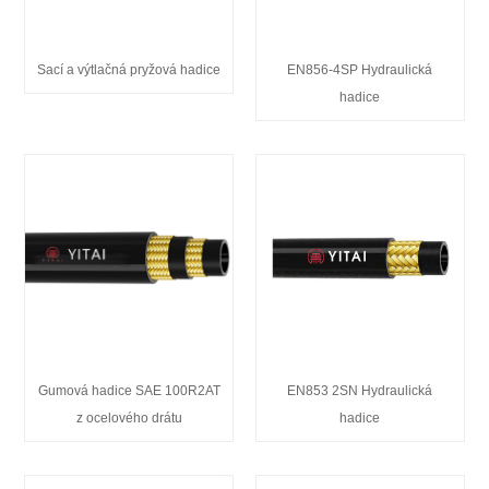
Sací a výtlačná pryžová hadice
EN856-4SP Hydraulická
hadice
Gumová hadice SAE 100R2AT
EN853 2SN Hydraulická
z ocelového drátu
hadice