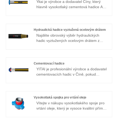
Yitai je výrobce a dodavatel Číny, který
partnerem v Číně.
hlavně vysokotlaký cementová hadice API
7K s 20 a víceletými zkušenostmi.
Doufám, že s vámi buduje obchodní
vztah.
Hydraulická hadice vyztužená ocelovým drátem
Najděte obrovský výběr hydraulických
hadic vyztužených ocelovým drátem z
Číny na YITAI. Již mnoho let se
specializujeme na průmysl hadic. Naše
produkty mají dobrou cenovou výhodu a
pokrývají většinu evropských a
Cementovací hadice
amerických trhů. Těšíme se, že se
YITAI je profesionální výrobce a dodavatel
staneme vaším dlouhodobým partnerem v
cementovacích hadic v Číně, pokud
Číně.
hledáte nejlepší cementovací hadice s
nízkou cenou, kontaktujte nás nyní! Naše
produkty mají dobrou cenovou výhodu a
pokrývají většinu evropských a
Vysokotlaká spojka pro vrtání oleje
amerických trhů. Těšíme se, že se
Vítejte v nákupu vysokotlakého spoje pro
staneme vaším dlouhodobým partnerem v
vrtání oleje, který je vysoce kvalitní přímo
Číně.
s nízkou cenou od YITAI. Již řadu let se