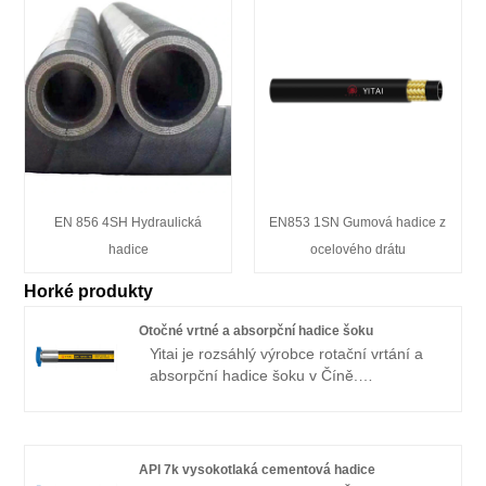
EN 856 4SH Hydraulická
EN853 1SN Gumová hadice z
hadice
ocelového drátu
Horké produkty
Otočné vrtné a absorpční hadice šoku
Yitai je rozsáhlý výrobce rotační vrtání a
absorpční hadice šoku v Číně.
Specializujeme se na průmysl hadic po
mnoho let. Naše výrobky mají dobrou
cenovou výhodu a pokrývají většinu
evropských a amerických trhů. Těšíme se,
API 7k vysokotlaká cementová hadice
až se staneme vaším dlouhodobým