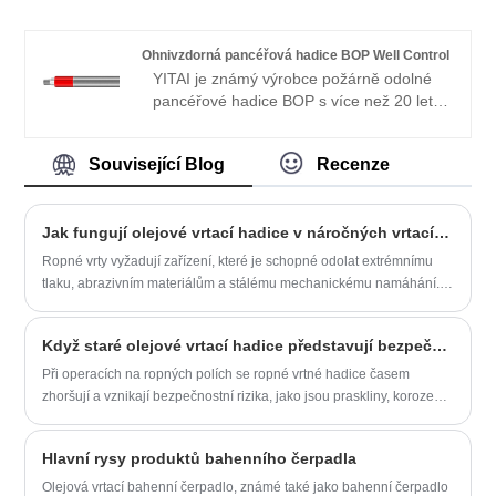
specializujeme na odborovou výrobu.
Naše produkty mají dobrou cenovou
výhodu a pokrývají většinu evropských a
Ohnivzdorná pancéřová hadice BOP Well Control
amerických trhů. Těšíme se, že se
YITAI je známý výrobce požárně odolné
staneme vaším dlouhodobým partnerem v
pancéřové hadice BOP s více než 20 lety
Číně.
zkušeností v Číně.
Související Blog
Recenze
Jak fungují olejové vrtací hadice v náročných vrtacích prostředích
Ropné vrty vyžadují zařízení, které je schopné odolat extrémnímu
tlaku, abrazivním materiálům a stálému mechanickému namáhání.
Mezi nejkritičtější součásti patří hadice pro ropné vrtání, které
přepravují vrtné kapaliny a udržují stabilní provoz ve vrtných
Když staré olejové vrtací hadice představují bezpečnostní rizika, je nákladově efektivnější je vyměnit za nové nebo je renovovat?
systémech. Tento článek vysvětluje, jak hadice pro ropné vrty
fungují, jejich konstrukční návrh, běžné aplikace a jak vybrat
Při operacích na ropných polích se ropné vrtné hadice časem
správnou hadici pro projekty na ropných polích. Pochopení těchto
zhoršují a vznikají bezpečnostní rizika, jako jsou praskliny, koroze
prvků pomáhá operátorům zlepšit bezpečnost, prodloužit životnost
drátěné vrstvy a bobtnání vnitřní pryžové vrstvy. Pokud nejsou
zařízení a snížit prostoje v náročných vrtacích prostředích.
ošetřeny, mohou unikat nebo prasknout, zpomalit postup vrtání a
Hlavní rysy produktů bahenního čerpadla
potenciálně způsobit bezpečnostní nehody. Je tedy cenově
výhodnější tyto staré hadice vyměnit za nové nebo je zrenovovat a
Olejová vrtací bahenní čerpadlo, známé také jako bahenní čerpadlo