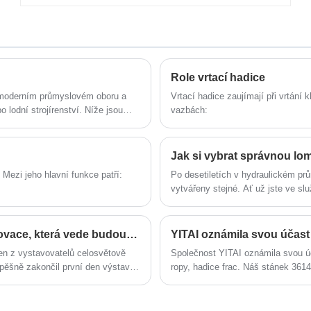
výrobce YITAI. Kupte si pryžovou hadici
z ocelového drátu EN856-4SP, která je
vysoce kvalitní přímo za nízkou cenu. Již
mnoho let se specializujeme na průmysl
hadic. Naše produkty mají dobrou
cenovou výhodu a pokrývají většinu
Role vrtací hadice
evropských a amerických trhů. Těšíme
moderním průmyslovém oboru a
Vrtací hadice zaujímají při vrtání k
se, že se staneme vaším dlouhodobým
o lodní strojírenství. Níže jsou
vazbách:
partnerem v Číně.
ch:
Jak si vybrat správnou l
 Mezi jeho hlavní funkce patří:
Po desetiletích v hydraulickém p
vytvářeny stejné. Ať už jste ve s
výběr správné hadice z Yitai můž
prostojemi.
Yitai Technology Shines OTC: Technologická inovace, která vede budoucnost
YITAI oznámila svou účast
en z vystavovatelů celosvětově
Společnost YITAI oznámila svou ú
pěšně zakončil první den výstavy.
ropy, hadice frac. Náš stánek 3614
echnologie a produkty a provedla
Technology je podnik věnovaný
avázal poskytovat vysoce výkonná