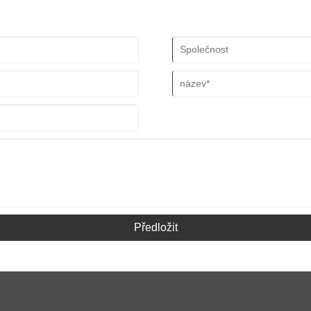
žní ropný průmysl. Společnost má
zařízení. Její produkty jsou
tu zákazníků.
Předložit