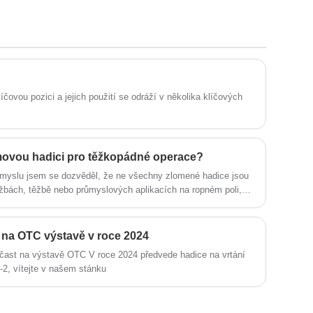
specializujeme na průmysl hadic. Naše
amerických trhů. Těšíme se, že se
produkty mají dobrou cenovou výhodu a
staneme vaším dlouhodobým partnerem
pokrývají většinu evropských a
v Číně.
amerických trhů. Těšíme se, že se
staneme vaším dlouhodobým partnerem
v Číně.
líčovou pozici a jejich použití se odráží v několika klíčových
omovou hadici pro těžkopádné operace?
růmyslu jsem se dozvěděl, že ne všechny zlomené hadice jsou
lužbách, těžbě nebo průmyslových aplikacích na ropném poli,
e znamenat rozdíl mezi hladkými operacemi a nákladnými
 na OTC výstavě v roce 2024
čast na výstavě OTC V roce 2024 předvede hadice na vrtání
-2, vítejte v našem stánku