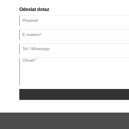
a spolehlivá dopravní a spojovací řešení pro námořní a pobře
Odeslat dotaz
vysoce kvalifikovaný tým výzkumu a vývoje a moderní výrobní 
vyváženy do zámoří a byly uznány a důvěřovány velkému poč