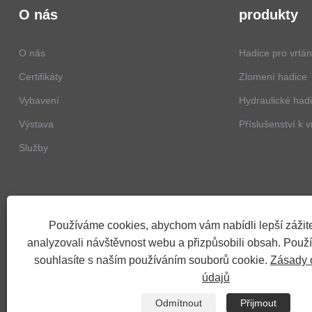
O nás
produkty
O nás
Hadice pro vrtán
Certifikáty
Zlomení hadice
Vybavení
Hydraulické had
Výstava
Příslušenství k v
Služby
Používáme cookies, abychom vám nabídli lepší zážite
analyzovali návštěvnost webu a přizpůsobili obsah. Použ
souhlasíte s naším používáním souborů cookie.
Zásady 
údajů
Copyright © 2023 Shandong Yitai Hydraulic Technology Co., Ltd. - 
Odmítnout
Přijmout