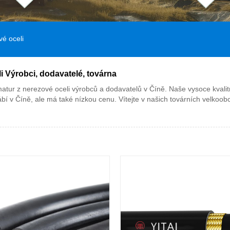
é oceli
i Výrobci, dodavatelé, továrna
atur z nerezové oceli výrobců a dodavatelů v Číně. Naše vysoce kvalitn
ábí v Číně, ale má také nízkou cenu. Vítejte v našich továrních vel