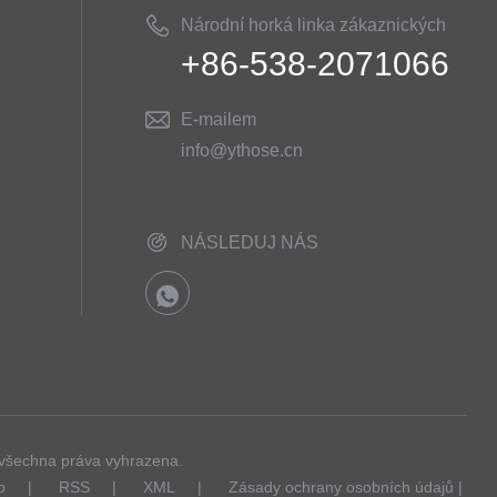
Národní horká linka zákaznických
+86-538-2071066
služeb
E-mailem
info@ythose.cn
NÁSLEDUJ NÁS
- všechna práva vyhrazena.
p
|
RSS
|
XML
|
Zásady ochrany osobních údajů
|