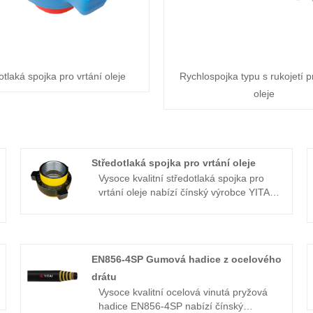
tlaká spojka pro vrtání oleje
Rychlospojka typu s rukojetí p
oleje
Středotlaká spojka pro vrtání oleje
Vysoce kvalitní středotlaká spojka pro
vrtání oleje nabízí čínský výrobce YITAI.
Specializujeme se na průmysl již mnoho
let. Naše produkty mají dobrou cenovou
výhodu a pokrývají většinu evropských a
amerických trhů. Těšíme se, že se
EN856-4SP Gumová hadice z ocelového
staneme vaším dlouhodobým partnerem
v Číně.
drátu
Vysoce kvalitní ocelová vinutá pryžová
hadice EN856-4SP nabízí čínský