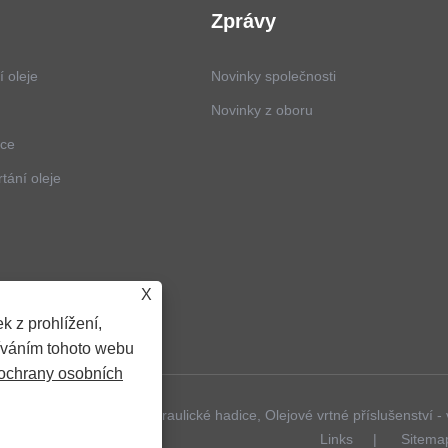
Zprávy
í oleje
Novinky společnosti
Novinky z oboru
ice
rtání oleje
X
k z prohlížení,
íváním tohoto webu
ochrany osobních
Olejové vrtné hadice, Hydraulické hadice, Olejové vrtné příslušenství 
Links
|
Sitema