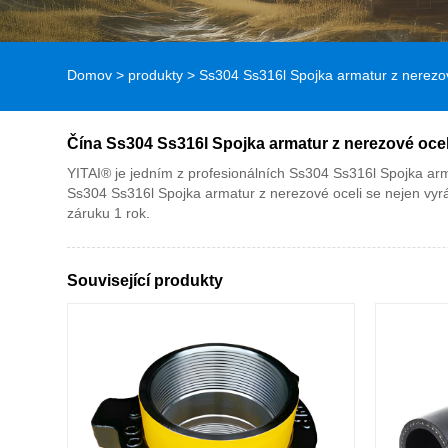
Domov
>
produkty
>
Ss304 Ss316l Spojka armatur z nerezov
Čína Ss304 Ss316l Spojka armatur z nerezové ocel
YITAI® je jedním z profesionálních Ss304 Ss316l Spojka arm
Ss304 Ss316l Spojka armatur z nerezové oceli se nejen vyr
záruku 1 rok.
Související produkty