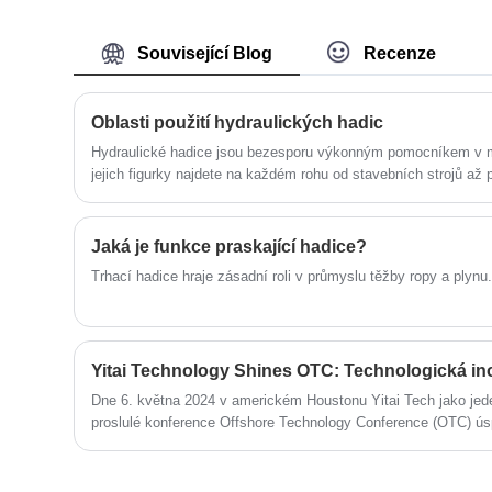
specializujeme na průmysl hadic. Naše
produkty mají dobrou cenovou výhodu a
pokrývají většinu evropských a
Související Blog
Recenze
amerických trhů. Těšíme se, že se
staneme vaším dlouhodobým partnerem
v Číně.
Oblasti použití hydraulických hadic
Hydraulické hadice jsou bezesporu výkonným pomocníkem v 
jejich figurky najdete na každém rohu od stavebních strojů až p
uvedeny klíčové role, které hrají v různých aplikačních oblaste
Jaká je funkce praskající hadice?
Trhací hadice hraje zásadní roli v průmyslu těžby ropy a plynu.
Dne 6. května 2024 v americkém Houstonu Yitai Tech jako jed
proslulé konference Offshore Technology Conference (OTC) ús
Na výstavě společnost Yitai Technology předvedla nejnovější t
důkladné výměny názorů s mnoha zákazníky a partnery. Yitai 
výzkumu a výrobě inteligentních pryžových hadic, který se z