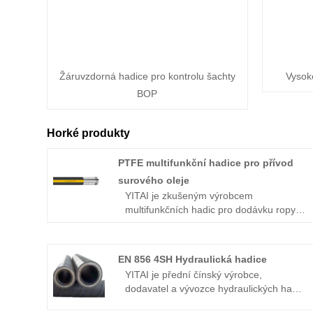
Žáruvzdorná hadice pro kontrolu šachty
Vysoko
BOP
Horké produkty
PTFE multifunkční hadice pro přívod
surového oleje
YITAI je zkušeným výrobcem
multifunkčních hadic pro dodávku ropy z
PTFE v Číně. Poskytujeme služby OEM,
je k dispozici malá MOQ.
EN 856 4SH Hydraulická hadice
YITAI je přední čínský výrobce,
dodavatel a vývozce hydraulických hadic
EN 856 4SH. Již mnoho let se