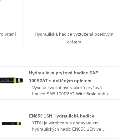
ro vrtání
Hydraulická hadice vyztužená ocelovým
drátem
Hydraulická pryžová hadice SAE
100R2AT s drátěným opletem
Vysoce kvalitní hydraulická pryžová
hadice SAE 100R2AT Wire Braid nabízí
čínský výrobce YITAI. Kupte si
hydraulickou gumovou hadici s drátěným
opletem SAE 100R2AT, která je vysoce
EN853 1SN Hydraulická hadice
kvalitní přímo za nízkou cenu. Již mnoho
YITAI je výrobcem a dodavatelem
let se specializujeme na výrobu hadic.
hydraulických hadic EN853 1SN ve
Naše produkty mají dobrou cenovou
velkém měřítku v Číně. Již mnoho let se
výhodu a pokrývají většinu evropských a