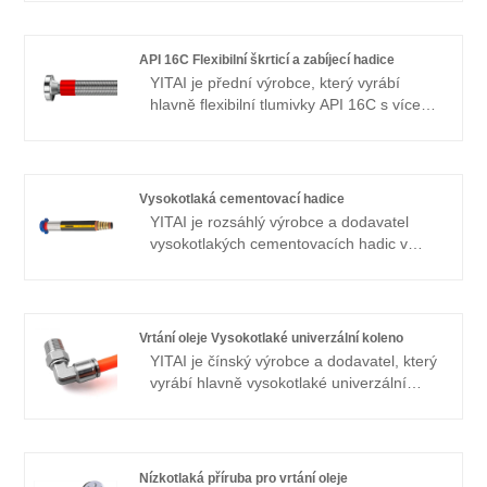
SAE100R15 z Číny na YITAI. Již mnoho
let se specializujeme na hadicový
průmysl. Naše produkty mají dobrou
API 16C Flexibilní škrticí a zabíjecí hadice
cenovou výhodu a pokrývají většinu
YITAI je přední výrobce, který vyrábí
evropských a amerických trhů. Těšíme se,
hlavně flexibilní tlumivky API 16C s více
že se staneme vaším dlouhodobým
než 20 lety zkušeností. Doufám, že s vámi
partnerem v Číně.
budují obchodní vztahy.
Vysokotlaká cementovací hadice
YITAI je rozsáhlý výrobce a dodavatel
vysokotlakých cementovacích hadic v
Číně. Již mnoho let se specializujeme na
průmysl hadic. Naše produkty mají dobrou
cenovou výhodu a pokrývají většinu
evropských a amerických trhů. Těšíme se,
Vrtání oleje Vysokotlaké univerzální koleno
že se staneme vaším dlouhodobým
YITAI je čínský výrobce a dodavatel, který
partnerem v Číně.
vyrábí hlavně vysokotlaké univerzální
koleno pro vrtání oleje s mnohaletými
zkušenostmi. Již mnoho let se
specializujeme na průmysl hadic. Naše
produkty mají dobrou cenovou výhodu a
Nízkotlaká příruba pro vrtání oleje