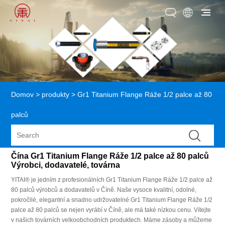
Domov
>
produkty
>
Gr1 Titanium Flange Ráže 1/2 palce až 80
palců
Čína Gr1 Titanium Flange Ráže 1/2 palce až 80 palců
Výrobci, dodavatelé, továrna
YITAI® je jedním z profesionálních Gr1 Titanium Flange Ráže 1/2 palce až
80 palců výrobců a dodavatelů v Číně. Naše vysoce kvalitní, odolné,
pokročilé, elegantní a snadno udržovatelné Gr1 Titanium Flange Ráže 1/2
palce až 80 palců se nejen vyrábí v Číně, ale má také nízkou cenu. Vítejte
v našich továrních velkoobchodních produktech. Máme zásoby a můžeme