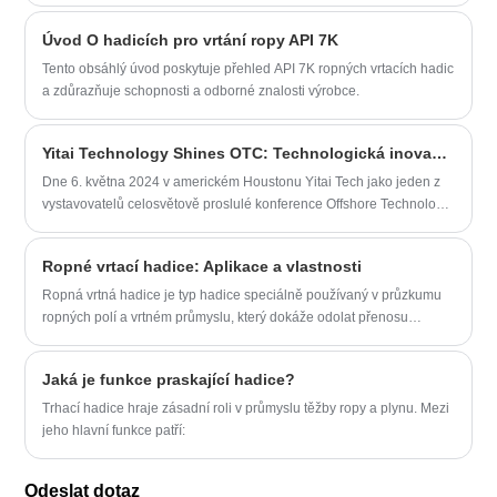
Úvod O hadicích pro vrtání ropy API 7K
Tento obsáhlý úvod poskytuje přehled API 7K ropných vrtacích hadic
a zdůrazňuje schopnosti a odborné znalosti výrobce.
Yitai Technology Shines OTC: Technologická inovace, která vede budoucnost
Dne 6. května 2024 v americkém Houstonu Yitai Tech jako jeden z
vystavovatelů celosvětově proslulé konference Offshore Technology
Conference (OTC) úspěšně zakončil první den výstavy. Na výstavě
společnost Yitai Technology předvedla nejnovější technologie a
Ropné vrtací hadice: Aplikace a vlastnosti
produkty a provedla důkladné výměny názorů s mnoha zákazníky a
partnery. Yitai Technology je podnik věnovaný výzkumu a výrobě
Ropná vrtná hadice je typ hadice speciálně používaný v průzkumu
inteligentních pryžových hadic, který se zavázal poskytovat vysoce
ropných polí a vrtném průmyslu, který dokáže odolat přenosu
výkonná a spolehlivá dopravní a spojovací řešení pro námořní a
kapalin a plynů pod vysokým tlakem a vysokou teplotou.
pobřežní ropný průmysl. Společnost má vysoce kvalifikovaný tým
Jaká je funkce praskající hadice?
výzkumu a vývoje a moderní výrobní zařízení. Její produkty jsou
vyváženy do zámoří a byly uznány a důvěřovány velkému počtu
Trhací hadice hraje zásadní roli v průmyslu těžby ropy a plynu. Mezi
zákazníků.
jeho hlavní funkce patří:
Odeslat dotaz