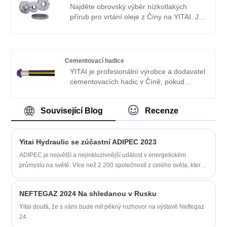
pokrývají většinu evropských a
Najděte obrovský výběr nízkotlakých
amerických trhů. Těšíme se, že se
přírub pro vrtání oleje z Číny na YITAI. Již
staneme vaším dlouhodobým partnerem v
mnoho let se specializujeme na příruby.
Číně.
Naše produkty mají dobrou cenovou
výhodu a pokrývají většinu evropských a
amerických trhů. Těšíme se, že se
Cementovací hadice
staneme vaším dlouhodobým partnerem v
YITAI je profesionální výrobce a dodavatel
Číně.
cementovacích hadic v Číně, pokud
hledáte nejlepší cementovací hadice s
nízkou cenou, kontaktujte nás nyní! Naše
Související Blog
Recenze
produkty mají dobrou cenovou výhodu a
pokrývají většinu evropských a
amerických trhů. Těšíme se, že se
Yitai Hydraulic se zúčastní ADIPEC 2023
staneme vaším dlouhodobým partnerem v
Číně.
ADIPEC je největší a nejinkluzivnější událost v energetickém
průmyslu na světě. Více než 2 200 společností z celého světa, které
zastupují celý energetický ekosystém i mimo něj, se sejde na
ADIPEC, aby předvedly nejnovější strategie a inovace, které definují
NEFTEGAZ 2024 Na shledanou v Rusku
budoucnost energetiky.
Yitai doufá, že s vámi bude mít pěkný rozhovor na výstavě Neftegaz
24.