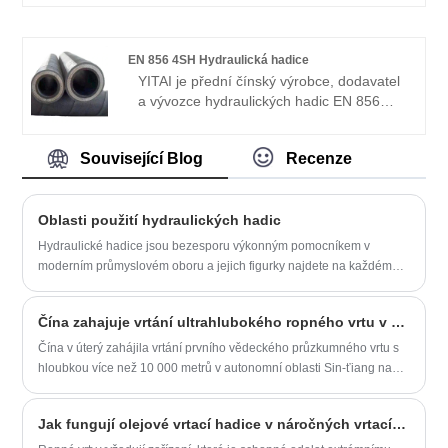
Specializujeme se na hadicový průmysl po
mnoho let. Naše výrobky mají dobrou
cenovou výhodu a pokrývají většinu
EN 856 4SH Hydraulická hadice
evropských a amerických trhů. Těšíme se,
YITAI je přední čínský výrobce, dodavatel
až se staneme vaším dlouhodobým
a vývozce hydraulických hadic EN 856
partnerem v Číně.
4SH. Již mnoho let se specializujeme na
průmysl hadic. Naše produkty mají dobrou
Související Blog
Recenze
cenovou výhodu a pokrývají většinu
evropských a amerických trhů. Těšíme se,
že se staneme vaším dlouhodobým
Oblasti použití hydraulických hadic
partnerem v Číně.
Hydraulické hadice jsou bezesporu výkonným pomocníkem v
moderním průmyslovém oboru a jejich figurky najdete na každém
rohu od stavebních strojů až po lodní strojírenství. Níže jsou
uvedeny klíčové role, které hrají v různých aplikačních oblastech:
Čína zahajuje vrtání ultrahlubokého ropného vrtu v Tarimské pánvi
Čína v úterý zahájila vrtání prvního vědeckého průzkumného vrtu s
hloubkou více než 10 000 metrů v autonomní oblasti Sin-ťiang na
severozápadě Číny, uvedl operátor China National Petroleum
Corporation.
Jak fungují olejové vrtací hadice v náročných vrtacích prostředích