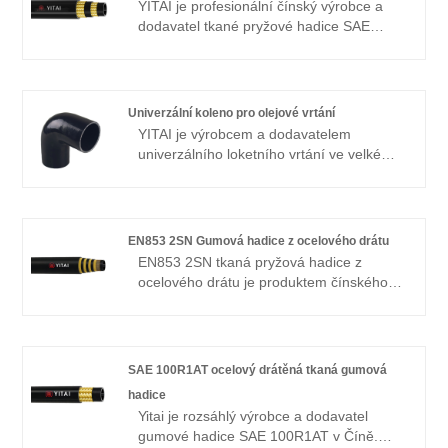
YITAI je profesionální čínský výrobce a
mají dobrou cenovou výhodu a pokrývají
dodavatel tkané pryžové hadice SAE
většinu evropských a amerických trhů.
100R2AT z ocelového drátu, pokud
Těšíme se, že se staneme vaším
hledáte nejlepší tkanou pryžovou hadici z
dlouhodobým partnerem v Číně.
ocelového drátu SAE 100R2AT s nízkou
cenou, kontaktujte nás nyní! Na hadice se
Univerzální koleno pro olejové vrtání
specializujeme již řadu let. Naše produkty
YITAI je výrobcem a dodavatelem
mají dobrou cenovou výhodu a pokrývají
univerzálního loketního vrtání ve velkém
většinu světových trhů. Těšíme se, že se
měřítku v Číně. Již mnoho let se
staneme vaším dlouhodobým partnerem.
specializujeme na průmysl hadic. Naše
produkty mají dobrou cenovou výhodu a
pokrývají většinu evropských a
EN853 2SN Gumová hadice z ocelového drátu
amerických trhů. Těšíme se, že se
EN853 2SN tkaná pryžová hadice z
staneme vaším dlouhodobým partnerem v
ocelového drátu je produktem čínského
Číně.
výrobce YITAI. EN853 2SN tkaná pryžová
hadice z ocelového drátu je vyztužena
dvěma opletenými ocelovými dráty s
vysokou pevností v tahu pro podporu
SAE 100R1AT ocelový drátěná tkaná gumová
vysokých pracovních tlaků – až 6020 psi
hadice
při 3/16" vnitřním průměru. Oleji odolná
Yitai je rozsáhlý výrobce a dodavatel
trubice a kryt odolný proti ozónu a otěru
gumové hadice SAE 100R1AT v Číně.
přispívají k dlouhodobé životnosti.