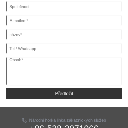
Předložit
Národní horká linka zákaznických služeb