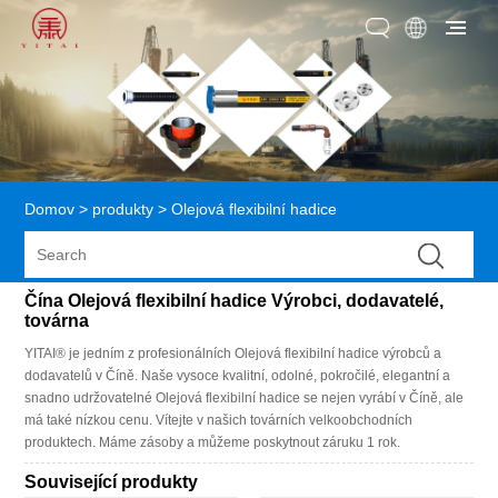
Domov
>
produkty
>
Olejová flexibilní hadice
Čína Olejová flexibilní hadice Výrobci, dodavatelé,
továrna
YITAI® je jedním z profesionálních Olejová flexibilní hadice výrobců a
dodavatelů v Číně. Naše vysoce kvalitní, odolné, pokročilé, elegantní a
snadno udržovatelné Olejová flexibilní hadice se nejen vyrábí v Číně, ale
má také nízkou cenu. Vítejte v našich továrních velkoobchodních
produktech. Máme zásoby a můžeme poskytnout záruku 1 rok.
Související produkty