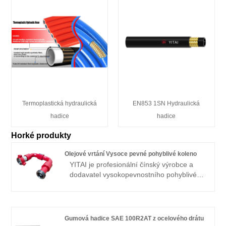
Termoplastická hydraulická
EN853 1SN Hydraulická
hadice
hadice
Horké produkty
Olejové vrtání Vysoce pevné pohyblivé koleno
YITAI je profesionální čínský výrobce a
dodavatel vysokopevnostního pohyblivého
kolena pro olejové vrtání, pokud hledáte
nejlepší vysokopevnostní pohyblivé
koleno pro olejové vrtání s nízkou cenou,
poraďte se s námi nyní! Specializujeme se
Gumová hadice SAE 100R2AT z ocelového drátu
na průmysl již mnoho let. Naše produkty