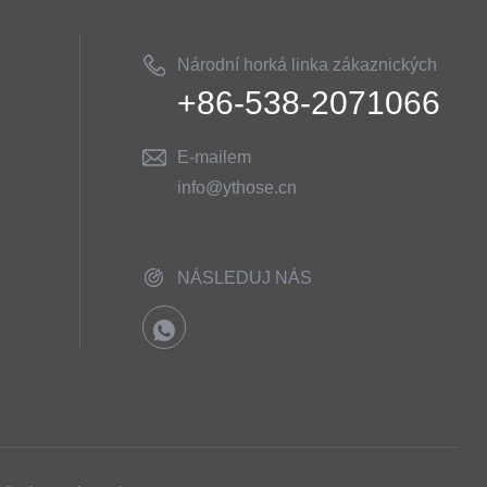
Národní horká linka zákaznických
+86-538-2071066
služeb
E-mailem
info@ythose.cn
NÁSLEDUJ NÁS