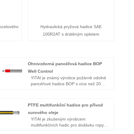
ocelového
Hydraulická pryžová hadice SAE
100R2AT s drátěným opletem
Ohnivzdorná pancéřová hadice BOP
Well Control
YITAI je známý výrobce požárně odolné
pancéřové hadice BOP s více než 20
lety zkušeností v Číně.
PTFE multifunkční hadice pro přívod
surového oleje
YITAI je zkušeným výrobcem
multifunkčních hadic pro dodávku ropy z
PTFE v Číně. Poskytujeme služby OEM,