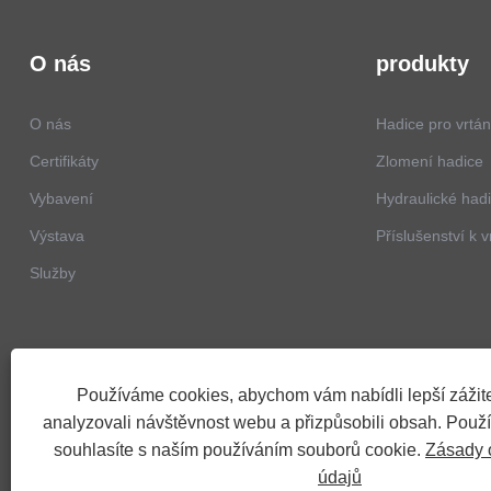
O nás
produkty
O nás
Hadice pro vrtán
Certifikáty
Zlomení hadice
Vybavení
Hydraulické had
Výstava
Příslušenství k v
Služby
Používáme cookies, abychom vám nabídli lepší zážite
analyzovali návštěvnost webu a přizpůsobili obsah. Použ
souhlasíte s naším používáním souborů cookie.
Zásady 
údajů