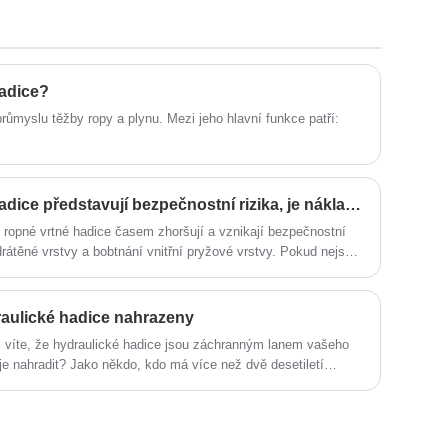
je k dispozici malá MOQ.
hadice?
průmyslu těžby ropy a plynu. Mezi jeho hlavní funkce patří:
Když staré olejové vrtací hadice představují bezpečnostní rizika, je nákladově efektivnější je vyměnit za nové nebo je renovovat?
e ropné vrtné hadice časem zhoršují a vznikají bezpečnostní
 drátěné vrstvy a bobtnání vnitřní pryžové vrstvy. Pokud nejsou
nout, zpomalit postup vrtání a potenciálně způsobit
vě výhodnější tyto staré hadice vyměnit za nové nebo je
raulické hadice nahrazeny
, víte, že hydraulické hadice jsou záchranným lanem vašeho
 je nahradit? Jako někdo, kdo má více než dvě desetiletí
y, jsem viděl z první ruky, jak zanedbávání údržby hadic
 nebo horší, bezpečnostní rizika.