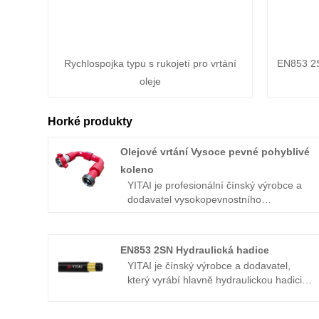
Rychlospojka typu s rukojetí pro vrtání
EN853 2
oleje
Horké produkty
Olejové vrtání Vysoce pevné pohyblivé
koleno
YITAI je profesionální čínský výrobce a
dodavatel vysokopevnostního
pohyblivého kolena pro olejové vrtání,
pokud hledáte nejlepší vysokopevnostní
pohyblivé koleno pro olejové vrtání s
EN853 2SN Hydraulická hadice
nízkou cenou, poraďte se s námi nyní!
YITAI je čínský výrobce a dodavatel,
Specializujeme se na průmysl již mnoho
který vyrábí hlavně hydraulickou hadici
let. Naše produkty mají dobrou cenovou
EN853 2SN s mnohaletými zkušenostmi.
výhodu a pokrývají většinu evropských a
Již mnoho let se specializujeme na
amerických trhů. Těšíme se, že se