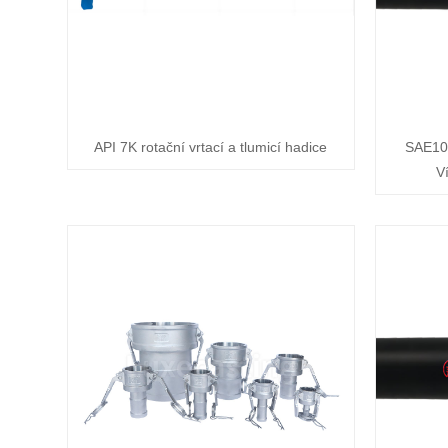
API 7K rotační vrtací a tlumicí hadice
SAE10
V