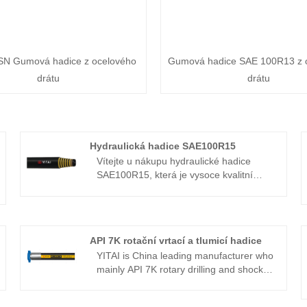
SN Gumová hadice z ocelového
Gumová hadice SAE 100R13 z 
drátu
drátu
Hydraulická hadice SAE100R15
Vítejte u nákupu hydraulické hadice
SAE100R15, která je vysoce kvalitní
přímo s nízkou cenou od YITAI. Již
mnoho let se specializujeme na průmysl
hadic. Naše produkty mají dobrou
cenovou výhodu a pokrývají většinu
API 7K rotační vrtací a tlumicí hadice
evropských a amerických trhů. Těšíme
YITAI is China leading manufacturer who
se, že se staneme vaším dlouhodobým
mainly API 7K rotary drilling and shock
partnerem v Číně.
absorption hose with 20+ years of
experience. OEM is available from the