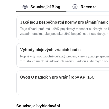
průmysl hadic. Naše produkty mají
staneme vaším dlouhodobým partnerem
dobrou cenovou výhodu a pokrývají
Související Blog
Recenze
v Číně.
většinu evropských a amerických trhů.
Těšíme se, že se staneme vaším
dlouhodobým partnerem v Číně.
Jaké jsou bezpečnostní normy pro lámání hadic
To je důvod, proč má každý projektový manažer a inženýr, se 
zásadní otázku: jaké jsou skutečné bezpečnostní standardy, k
hadice stala nejslabším článkem? Ve společnosti YITAI stavíme
jediném bodě a zajišťujeme, že naše produkty nejen splňují nor
neúnavného inženýrství a ověřování.
Výhody olejových vrtacích hadic
Ropné vrty jsou životně důležitý proces, který vyžaduje speci
z místa vrtání do skladovacích nádrží. Jednou z klíčových souč
vrtání oleje. Vrtné hadice jsou určeny k přepravě ropy, vrtnéh
kapalin. Podívejme se blíže na výhody hadic pro vrtání oleje.
Úvod O hadicích pro vrtání ropy API 16C
Související vyhledávání