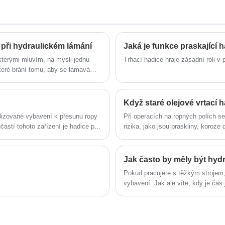
real factory.
 při hydraulickém lámání
Jaká je funkce praskající 
kterými mluvím, na mysli jednu
Trhací hadice hraje zásadní roli v 
teré brání tomu, aby se lámavá
 celou naši filozofii na tomto
my, ale definují je prostřednictvím
alizované vybavení k přesunu ropy
Při operacích na ropných polích s
ástí tohoto zařízení je hadice pro
rizika, jako jsou praskliny, koroze
o bahna nebo jiných viskózních
ošetřeny, mohou unikat nebo prask
bezpečnostní nehody. Je tedy ceno
zrenovovat a dále používat?
Jak často by měly být hyd
Pokud pracujete s těžkým strojem
vybavení. Jak ale víte, kdy je čas
zkušeností s hydraulickými systém
může vést k nákladným prostojům -