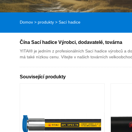
Domov
>
produkty
>
Sací hadice
Čína Sací hadice Výrobci, dodavatelé, továrna
YITAI® je jedním z profesionálních Sací hadice výrobců a do
má také nízkou cenu. Vítejte v našich továrních velkoobc
Související produkty