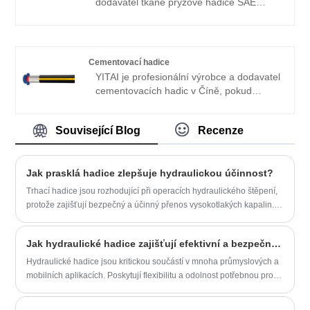
dodavatel tkané pryžové hadice SAE
dlouhodobým partnerem v Číně.
100R2AT z ocelového drátu, pokud
hledáte nejlepší tkanou pryžovou hadici z
ocelového drátu SAE 100R2AT s nízkou
cenou, kontaktujte nás nyní! Na hadice se
Cementovací hadice
specializujeme již řadu let. Naše produkty
YITAI je profesionální výrobce a dodavatel
mají dobrou cenovou výhodu a pokrývají
cementovacích hadic v Číně, pokud
většinu světových trhů. Těšíme se, že se
hledáte nejlepší cementovací hadice s
staneme vaším dlouhodobým partnerem.
nízkou cenou, kontaktujte nás nyní! Naše
Související Blog
Recenze
produkty mají dobrou cenovou výhodu a
pokrývají většinu evropských a
amerických trhů. Těšíme se, že se
Jak prasklá hadice zlepšuje hydraulickou účinnost?
staneme vaším dlouhodobým partnerem v
Číně.
Trhací hadice jsou rozhodující při operacích hydraulického štěpení,
protože zajišťují bezpečný a účinný přenos vysokotlakých kapalin.
Tento článek zkoumá klíčové aspekty lámajících se hadic, jejich
výhody, materiály, tipy pro údržbu a jak může výběr správné hadice
Jak hydraulické hadice zajišťují efektivní a bezpečný přenos kapalin?
optimalizovat provozní výkon a bezpečnost.
Hydraulické hadice jsou kritickou součástí v mnoha průmyslových a
mobilních aplikacích. Poskytují flexibilitu a odolnost potřebnou pro
přenos hydraulických kapalin pod vysokým tlakem. Tento článek se
zabývá funkcí hydraulických hadic, použitými materiály, běžnými