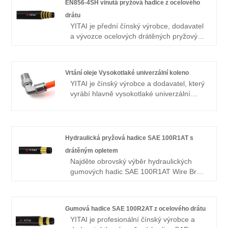
EN856-4SH vinutá pryžová hadice z ocelového
pokrývají většinu evropských a
drátu
amerických trhů. Těšíme se, že se
YITAI je přední čínský výrobce, dodavatel
staneme vaším dlouhodobým partnerem v
a vývozce ocelových drátěných pryžových
Číně.
hadic EN856-4SH. Již mnoho let se
specializujeme na průmysl hadic. Naše
produkty mají dobrou cenovou výhodu a
Vrtání oleje Vysokotlaké univerzální koleno
pokrývají většinu evropských a
YITAI je čínský výrobce a dodavatel, který
amerických trhů. Těšíme se, že se
vyrábí hlavně vysokotlaké univerzální
staneme vaším dlouhodobým partnerem v
koleno pro vrtání oleje s mnohaletými
Číně.
zkušenostmi. Již mnoho let se
specializujeme na průmysl hadic. Naše
produkty mají dobrou cenovou výhodu a
Hydraulická pryžová hadice SAE 100R1AT s
pokrývají většinu evropských a
drátěným opletem
amerických trhů. Těšíme se, že se
Najděte obrovský výběr hydraulických
staneme vaším dlouhodobým partnerem v
gumových hadic SAE 100R1AT Wire Braid
Číně.
z Číny na YITAI. Na výrobu hadic se
specializujeme již řadu let. Naše produkty
mají dobrou cenovou výhodu a pokrývají
Gumová hadice SAE 100R2AT z ocelového drátu
většinu evropských a amerických trhů.
YITAI je profesionální čínský výrobce a
Těšíme se, že se staneme vaším