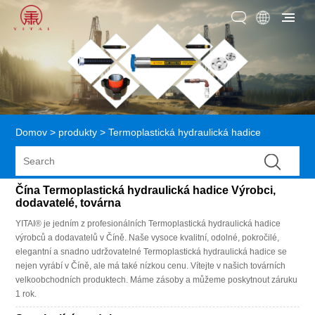
Domov
>
produkty
>
Termoplastická hydraulická hadice
Čína Termoplastická hydraulická hadice Výrobci,
dodavatelé, továrna
YITAI® je jedním z profesionálních Termoplastická hydraulická hadice
výrobců a dodavatelů v Číně. Naše vysoce kvalitní, odolné, pokročilé,
elegantní a snadno udržovatelné Termoplastická hydraulická hadice se
nejen vyrábí v Číně, ale má také nízkou cenu. Vítejte v našich továrních
velkoobchodních produktech. Máme zásoby a můžeme poskytnout záruku
1 rok.