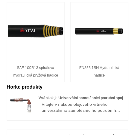
SAE 100R13 spirálová
EN853 1SN Hydraulická
hydraulická pryžová hadice
hadice
Horké produkty
Vrtání oleje Univerzální samotěsnící potrubní spoj
Vítejte v nákupu olejového vrtného
univerzálního samotěsnícího potrubního
spoje, který je vysoce kvalitní přímo s
nízkou cenou od YITAI. Již mnoho let se
specializujeme na průmysl hadic. Naše
produkty mají dobrou cenovou výhodu a