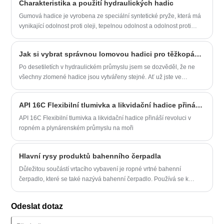
Charakteristika a použití hydraulických hadic
problémy, postupy údržby a pokyny pro výběr správné hadice pro
vaše aplikace. Pochopení těchto aspektů může pomoci snížit
Gumová hadice je vyrobena ze speciální syntetické pryže, která má
prostoje, zlepšit bezpečnost a zvýšit výkon hydraulických systémů.
vynikající odolnost proti oleji, tepelnou odolnost a odolnost proti
stárnutí.
Jak si vybrat správnou lomovou hadici pro těžkopádné operace?
Po desetiletích v hydraulickém průmyslu jsem se dozvěděl, že ne
všechny zlomené hadice jsou vytvářeny stejné. Ať už jste ve
službách, těžbě nebo průmyslových aplikacích na ropném poli,
výběr správné hadice z Yitai může znamenat rozdíl mezi hladkými
API 16C Flexibilní tlumivka a likvidační hadice přináší revoluci v ropném a plynárenském průmyslu na moři
operacemi a nákladnými prostojemi.
API 16C Flexibilní tlumivka a likvidační hadice přináší revoluci v
ropném a plynárenském průmyslu na moři
Hlavní rysy produktů bahenního čerpadla
Důležitou součástí vrtacího vybavení je ropné vrtné bahenní
čerpadlo, které se také nazývá bahenní čerpadlo. Používá se k
přepravě bahna nebo vody a jiných proplachovacích tekutých médií
do vrtu během vrtání. Charakteristiky produktů s olejovým vrtáním
Odeslat dotaz
bahenního čerpadla jsou rozděleny do následujících bodů: